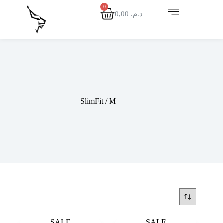
0,00
د.م.
SlimFit / M
SALE
SALE