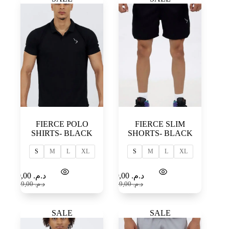
FIERCE POLO
FIERCE SLIM
SHIRTS- BLACK
SHORTS- BLACK
S
M
L
XL
S
M
L
XL
Select
Select
99,00
د.م.
79,00
د.م.
options
options
189,00
د.م.
149,00
د.م.
SALE
SALE