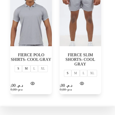
FIERCE POLO
FIERCE SLIM
SHIRTS- COOL GRAY
SHORTS- COOL
GRAY
S
M
L
XL
S
M
L
XL
Select
Select
99,00
د.م.
79,00
د.م.
options
options
189,00
د.م.
149,00
د.م.